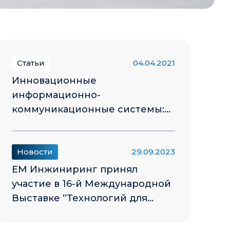
Статьи
04.04.2021
Инновационные
информационно-
коммуникационные системы:
Подключенные автобусы
МАЗ-203.945 LNG в Санкт-
Петербурге
Новости
29.09.2023
ЕМ Инжиниринг принял
участие в 16-й Международной
Выставке “Технологий для
Общественного Транспорта”